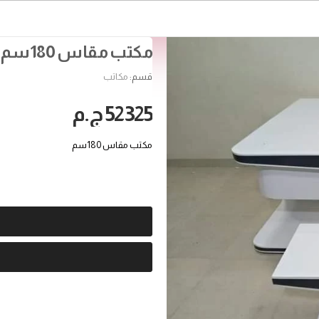
مكتب مقاس 180سم w51
قسم:
مكاتب
52325 ج.م
مكتب مقاس 180سم