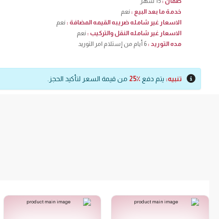
ضمان :
15 شهر
خدمة ما بعد البيع :
نعم
الاسعار غير شامله ضريبه القيمه المضافة :
نعم
الاسعار غير شامله النقل والتركيب :
نعم
مده التوريد :
6 أيام من إستلام امر التوريد
تنبيه:
يتم دفع
٪25
من قيمة السعر لتأكيد الحجز.