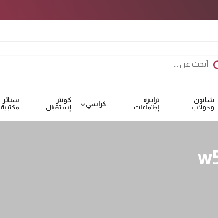
شانون
ترابيزة
كونتر
ستائر
كراسي
ودولاب
إجتماعات
إستقبال
مكتبية