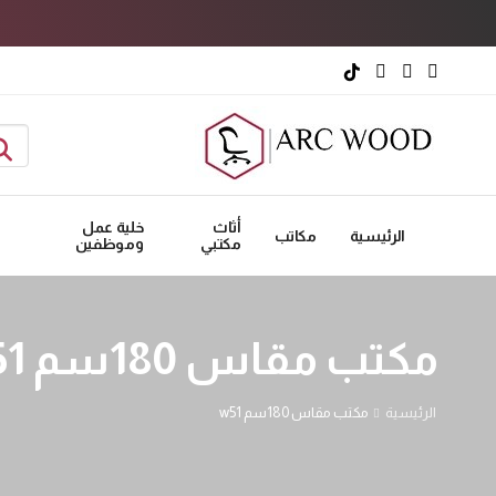
أثاث
خلية عمل
الرئيسية
مكاتب
مكتبي
وموظفين
مكتب مقاس 180سم w51
الرئيسية
مكتب مقاس 180سم w51