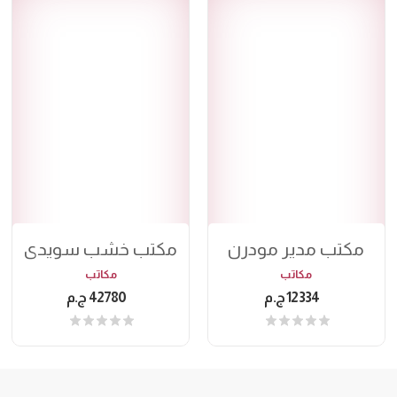
مكتب مدير مودرن
مكتب خشب سويدي
مكاتب
مكاتب
12334 ج.م
42780 ج.م