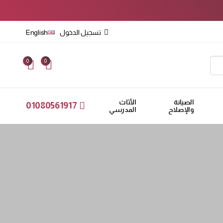
تسجيل الدخول
English
0
0
الصيانة
الأثاث
01080561917
والإصلاح
المدرسي