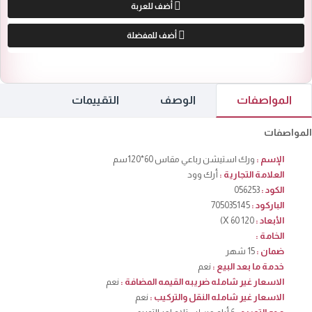
أضف للعربة
أضف للمفضلة
المواصفات
الوصف
التقييمات
المواصفات
الإسم :
ورك استيشن رباعي مقاس 60*120سم
العلامة التجارية :
أرك وود
الكود :
056253
الباركود :
705035145
الأبعاد :
120 X 60)
الخامة :
ضمان :
15 شهر
خدمة ما بعد البيع :
نعم
الاسعار غير شامله ضريبه القيمه المضافة :
نعم
الاسعار غير شامله النقل والتركيب :
نعم