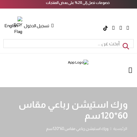
خصومات تصل إلى 20% على بعض المنتجات
تسجيل الدخول
English
ورك استيشن رباعي مقاس
60*120سم
الرئيسية
ورك استيشن رباعي مقاس 60*120سم