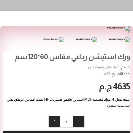
ورك استيشن رباعي مقاس 60*120سم
قسم:
خلية عمل وموظفين
كود التصنيع:
w67
4635 ج.م
خليه عمل 4 افراد خشب MDF اسباني ملصق قشره HPL ضدد الخدش مرتكزه علي
شاسيه معدن
+
-