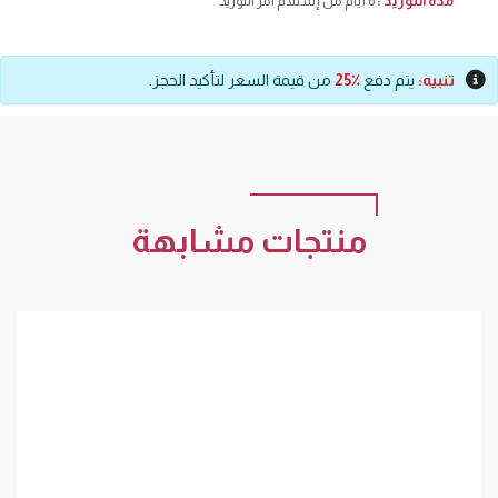
مده التوريد :
6 أيام من إستلام امر التوريد
تنبيه:
يتم دفع
٪25
من قيمة السعر لتأكيد الحجز.
منتجات مشابهة