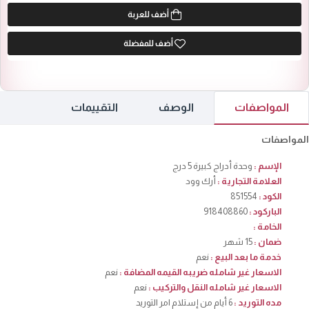
أضف للعربة
أضف للمفضلة
المواصفات
الوصف
التقييمات
المواصفات
الإسم :
وحدة أدراج كبيرة 5 درج
العلامة التجارية :
أرك وود
الكود :
851554
الباركود :
918408860
الخامة :
ضمان :
15 شهر
خدمة ما بعد البيع :
نعم
الاسعار غير شامله ضريبه القيمه المضافة :
نعم
الاسعار غير شامله النقل والتركيب :
نعم
مده التوريد :
6 أيام من إستلام امر التوريد