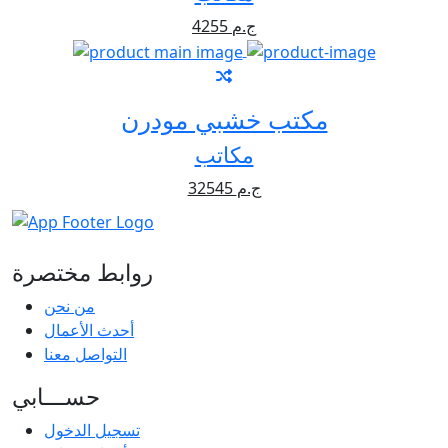
4255 ج.م
مكتب خشبي مودرن
مكاتب
32545 ج.م
روابط مختصرة
من نحن
أحدث الأعمال
التواصل معنا
حســـابي
تسجيل الدخول