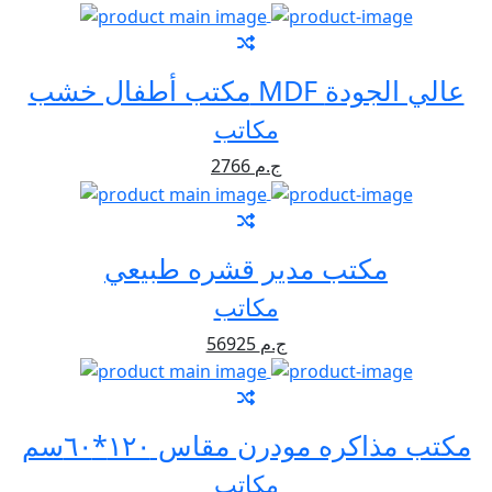
مكتب أطفال خشب MDF عالي الجودة
مكاتب
2766 ج.م
مكتب مدير قشره طبيعي
مكاتب
56925 ج.م
مكتب مذاكره مودرن مقاس ١٢٠*٦٠سم
مكاتب