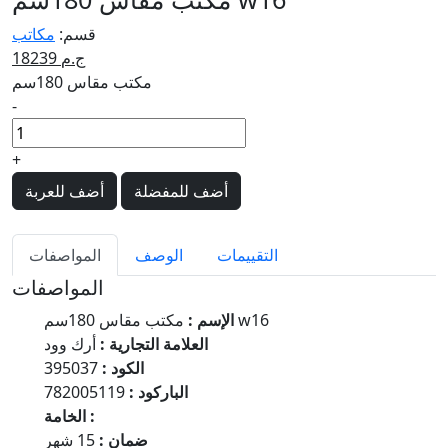
قسم:
مكاتب
18239 ج.م
مكتب مقاس 180سم
-
+
أضف للمفضلة
أضف للعربة
التقييمات
الوصف
المواصفات
المواصفات
مكتب مقاس 180سم w16
الإسم :
العلامة التجارية :
أرك وود
الكود :
395037
الباركود :
782005119
الخامة :
ضمان :
15 شهر