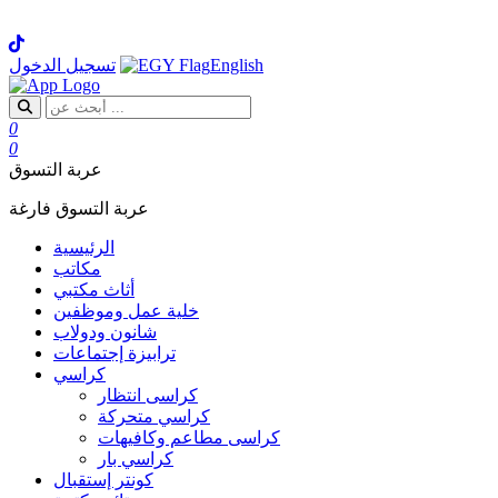
English
تسجيل الدخول
0
0
عربة التسوق
عربة التسوق فارغة
الرئيسية
مكاتب
أثاث مكتبي
خلية عمل وموظفين
شانون ودولاب
ترابيزة إجتماعات
كراسي
كراسى انتظار
كراسي متحركة
كراسى مطاعم وكافيهات
كراسي بار
كونتر إستقبال