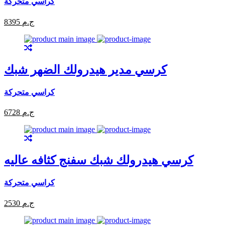
كراسي متحركة
8395 ج.م
كرسي مدير هيدرولك الضهر شبك
كراسي متحركة
6728 ج.م
كرسي هيدرولك شبك سفنج كثافه عاليه
كراسي متحركة
2530 ج.م