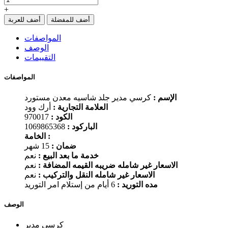
+
أضف للمفضلة
أضف للعربة
المواصفات
الوصف
التقييمات
المواصفات
الإسم :
كرسي مدير جلد شاسيه معدن مستورد
العلامة التجارية :
أرك وود
الكود :
970017
الباركود :
1069865368
الخامة :
ضمان :
15 شهر
خدمة ما بعد البيع :
نعم
الاسعار غير شامله ضريبه القيمه المضافة :
نعم
الاسعار غير شامله النقل والتركيب :
نعم
مده التوريد :
6 أيام من إستلام امر التوريد
الوصف
كرسي مدير