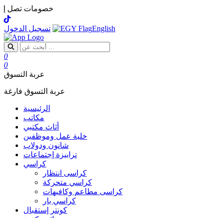
خصومات تصل إل
English
تسجيل الدخول
0
0
عربة التسوق
عربة التسوق فارغة
الرئيسية
مكاتب
أثاث مكتبي
خلية عمل وموظفين
شانون ودولاب
ترابيزة إجتماعات
كراسي
كراسى انتظار
كراسي متحركة
كراسى مطاعم وكافيهات
كراسي بار
كونتر إستقبال