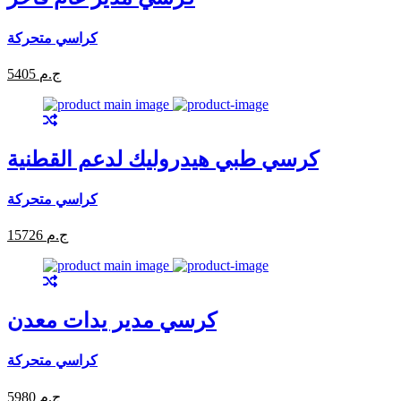
كراسي متحركة
5405 ج.م
كرسي طبي هيدروليك لدعم القطنية
كراسي متحركة
15726 ج.م
كرسي مدير يدات معدن
كراسي متحركة
5980 ج.م