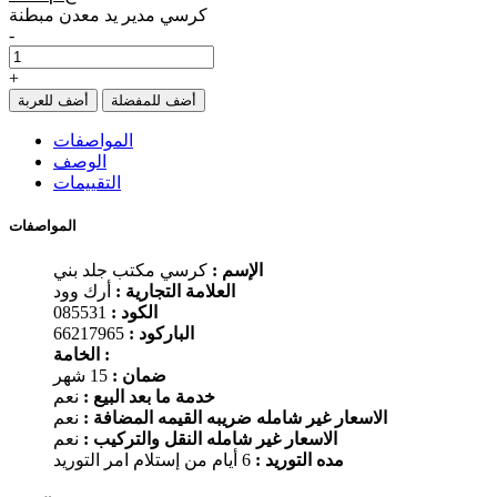
كرسي مدير يد معدن مبطنة
-
+
أضف للمفضلة
أضف للعربة
المواصفات
الوصف
التقييمات
المواصفات
الإسم :
كرسي مكتب جلد بني
العلامة التجارية :
أرك وود
الكود :
085531
الباركود :
66217965
الخامة :
ضمان :
15 شهر
خدمة ما بعد البيع :
نعم
الاسعار غير شامله ضريبه القيمه المضافة :
نعم
الاسعار غير شامله النقل والتركيب :
نعم
مده التوريد :
6 أيام من إستلام امر التوريد