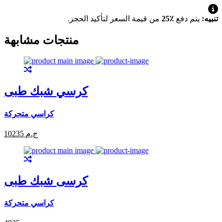
تنبيه:
يتم دفع
٪25
من قيمة السعر لتأكيد الحجز.
منتجات مشابهة
كرسي شبك طبى
كراسي متحركة
10235 ج.م
كرسى شبك طبى
كراسي متحركة