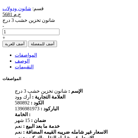
قسم:
شانون ودولاب
5681 ج.م
شانون تخزين خشب 3 درج
-
+
أضف للمفضلة
أضف للعربة
المواصفات
الوصف
التقييمات
المواصفات
الإسم :
شانون تخزين خشب 3 درج
العلامة التجارية :
أرك وود
الكود :
580892
الباركود :
1396981973
الخامة :
ضمان :
15 شهر
خدمة ما بعد البيع :
نعم
الاسعار غير شامله ضريبه القيمه المضافة :
نعم
الاسعار غير شامله النقل والتركيب :
نعم