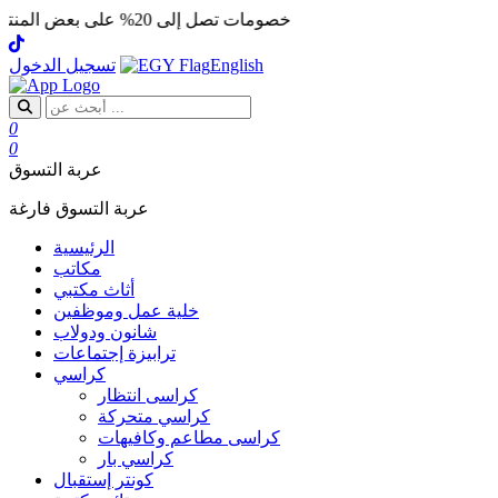
خصومات تصل إلى 20% على بعض المنتجات
English
تسجيل الدخول
0
0
عربة التسوق
عربة التسوق فارغة
الرئيسية
مكاتب
أثاث مكتبي
خلية عمل وموظفين
شانون ودولاب
ترابيزة إجتماعات
كراسي
كراسى انتظار
كراسي متحركة
كراسى مطاعم وكافيهات
كراسي بار
كونتر إستقبال