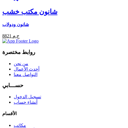
شانون مكتب خشب
شانون ودولاب
8821 ج.م
روابط مختصرة
من نحن
أحدث الأعمال
التواصل معنا
حســـابي
تسجيل الدخول
أنشاء حساب
الأقسام
مكاتب