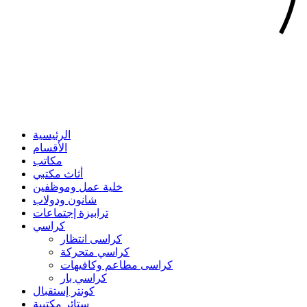
الرئيسية
الأقسام
مكاتب
أثاث مكتبي
خلية عمل وموظفين
شانون ودولاب
ترابيزة إجتماعات
كراسي
كراسى انتظار
كراسي متحركة
كراسى مطاعم وكافيهات
كراسي بار
كونتر إستقبال
ستائر مكتبية