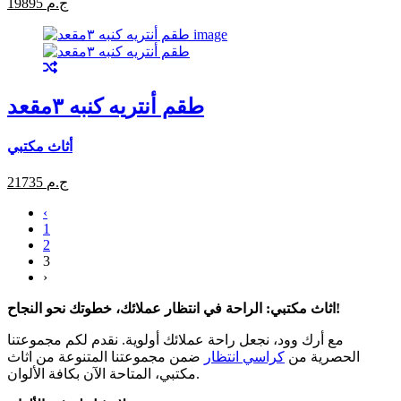
19895 ج.م
طقم أنتريه كنبه ٣مقعد
أثاث مكتبي
21735 ج.م
‹
1
2
3
›
اثاث مكتبي: الراحة في انتظار عملائك، خطوتك نحو النجاح!
مع أرك وود، نجعل راحة عملائك أولوية. نقدم لكم مجموعتنا
الحصرية من
كراسي انتظار
ضمن مجموعتنا المتنوعة من اثاث
مكتبي، المتاحة الآن بكافة الألوان.