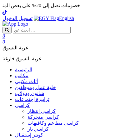
خصومات تصل إلى 20% على بعض المنتجات
English
تسجيل الدخول
0
0
عربة التسوق
عربة التسوق فارغة
الرئيسية
مكاتب
أثاث مكتبي
خلية عمل وموظفين
شانون ودولاب
ترابيزة إجتماعات
كراسي
كراسى انتظار
كراسي متحركة
كراسى مطاعم وكافيهات
كراسي بار
كونتر إستقبال