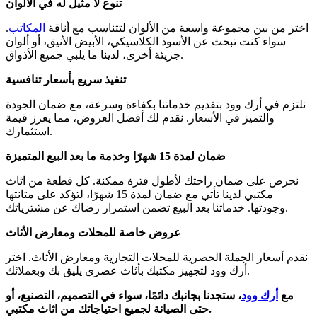
تنوع لا مثيل له في الألوان
اختر من بين مجموعة واسعة من الألوان لتتناسب مع أناقة
المكاتب
.
سواء كنت تبحث عن الأسود الكلاسيكي، الأبيض الأنيق، أو ألوان
جريئة أخرى، لدينا ما يلبي جميع الأذواق.
تنفيذ سريع بأسعار تنافسية
نلتزم في أرك وود بتقديم خدماتنا بكفاءة وسرعة، مع ضمان الجودة
والتميز في الأسعار. نقدم لك أفضل العروض، مما يعزز قيمة
استثمارك.
ضمان لمدة 15 شهرًا وخدمة ما بعد البيع المتميزة
نحرص على ضمان راحتك لأطول فترة ممكنة. كل قطعة من اثاث
مكتبي لدينا تأتي مع ضمان لمدة 15 شهرًا، لتؤكد على متانتها
وجودتها. خدماتنا بعد البيع تضمن استمرار رضاك عن مشترياتك.
عروض خاصة للمحلات ومعارض الأثاث
نقدم أسعار الجملة الحصرية للمحلات التجارية ومعارض الأثاث. اختر
أرك وود لتجهيز مكتبك بأثاث عصري يليق بك وبعملائك.
مع
أرك وود
، ستجدنا بجانبك دائمًا، سواء في التصميم، التصنيع، أو
حتى الصيانة لجميع احتياجاتك من اثاث مكتبي.