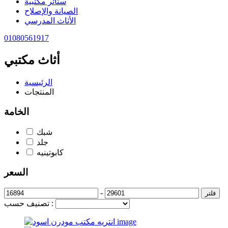
ستائر مكتبية
الصيانة والإصلاح
الأثاث المدرسي
01080561917
أثاث مكتبي
الرئيسية
المنتجات
الخامة
شبك
جلد
كابوتينيه
السعر
-
فلتر
تصنيف حسب :