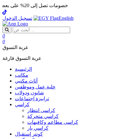
خصومات تصل إلى 20% على بعض المنتجات
English
تسجيل الدخول
0
0
عربة التسوق
عربة التسوق فارغة
الرئيسية
مكاتب
أثاث مكتبي
خلية عمل وموظفين
شانون ودولاب
ترابيزة إجتماعات
كراسي
كراسى انتظار
كراسي متحركة
كراسى مطاعم وكافيهات
كراسي بار
كونتر إستقبال