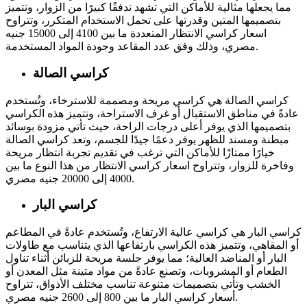
مما يجعلها مثالية للأماكن التي تشهد تدفقًا كبيرًا من الزوار، وتتميز
بتصميمها المتين وقدرتها على تحمل الاستخدام المتكرر، وتتراوح
اسعار كراسي الانتظار المتعددة ما بين 4100 إلى 15000 جنيه
مصري، وذلك وفق عدد المقاعد وجودة المواد المستخدمة.
كراسي الصالة
كراسي الصالة هي كراسي مريحة ومصممة للاسترخاء، وتُستخدم
عادةً في مناطق الاستقبال أو غرف الاستراحة، وتتميز هذه الكراسي
بتصميمها الذي يوفر أعلى درجات الراحة، حيث تأتي مزودة بوسائد
مبطنة ومسند للظهر يوفر دعمًا جيدًا للجسم، وتعد كراسي الصالة
خيارًا ممتازًا للأماكن التي ترغب في تقديم تجربة انتظار مريحة
وفاخرة للزوار، وتتراوح اسعار كراسي الانتظار من هذا النوع ما بين
4000 إلى 20000 جنيه مصري.
كراسي البار
كراسي البار هي كراسي عالية الارتفاع، وتُستخدم عادةً في المطاعم
أو المقاهي، وتتميز هذه الكراسي بارتفاعها الذي يتناسب مع طاولات
البار أو المناضد العالية؛ مما يوفر جلسة مريحة للزبائن أثناء تناول
الطعام أو المشروبات، وتصنع عادةً من مواد متينة مثل المعدن أو
الخشب وتأتي بتصميمات متنوعة تناسب مختلف الأذواق، تتراوح
أسعار كراسي البار ما بين 800 إلى 2600 جنيه مصري.