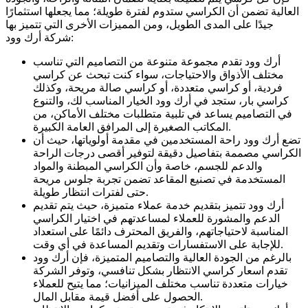
العالية تضمن أن الكراسي ستدوم لفترة طويلة؛ مما يجعلها استثمارًا
جيدًا على المدى الطويل، ومن المميزات الأخرى التي تتميز بها
شركة أرك وود:
أرك وود تقدم مجموعة متنوعة من التصاميم التي تناسب
مختلف الأذواق والاحتياجات، سواء كنت تبحث عن كراسي
فردية، أو كراسي متعددة، أو كراسي صالة مريحة، وكذلك
كراسي بار، ستجد في أرك وود الخيار المناسب لك، والتنوع
في التصاميم يساعد في تلبية متطلبات مختلف الأماكن، من
المكاتب الصغيرة إلى المرافق العامة الكبيرة.
تضع أرك وود راحة المستخدمين في مقدمة أولوياتها، حيث أن
الكراسي مصممة بتفاصيل دقيقة لتوفير أقصى درجات الراحة
والدعم للجسم، خاصة وأن الكراسي المبطنة والمواد
المستخدمة في تصنيع المقاعد تضمن تجربة جلوس مريحة
حتى لفترات انتظار طويلة.
أرك وود تتميز بتقديم خدمة عملاء متميزة، حيث يتم تقديم
الدعم والمشورة للعملاء لمساعدتهم في اختيار الكراسي
المناسبة لاحتياجاتهم، والفريق المحترف دائمًا على استعداد
للإجابة على الاستفسارات وتقديم المساعدة في أي وقت.
بالرغم من الجودة العالية والتصاميم المتميزة، فإن أرك وود
تقدم اسعار كراسي الانتظار بشكل تنافسي، وتوفر الشركة
خيارات متعددة تناسب مختلف الميزانيات؛ مما يتيح للعملاء
الحصول على أفضل قيمة مقابل المال.