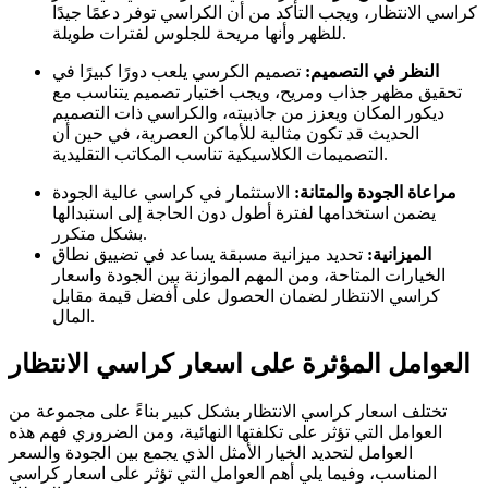
كراسي الانتظار، ويجب التأكد من أن الكراسي توفر دعمًا جيدًا
للظهر وأنها مريحة للجلوس لفترات طويلة.
النظر في التصميم:
تصميم الكرسي يلعب دورًا كبيرًا في
تحقيق مظهر جذاب ومريح، ويجب اختيار تصميم يتناسب مع
ديكور المكان ويعزز من جاذبيته، والكراسي ذات التصميم
الحديث قد تكون مثالية للأماكن العصرية، في حين أن
التصميمات الكلاسيكية تناسب المكاتب التقليدية.
مراعاة الجودة والمتانة:
الاستثمار في كراسي عالية الجودة
يضمن استخدامها لفترة أطول دون الحاجة إلى استبدالها
بشكل متكرر.
الميزانية:
تحديد ميزانية مسبقة يساعد في تضييق نطاق
الخيارات المتاحة، ومن المهم الموازنة بين الجودة واسعار
كراسي الانتظار لضمان الحصول على أفضل قيمة مقابل
المال.
العوامل المؤثرة على اسعار كراسي الانتظار
تختلف اسعار كراسي الانتظار بشكل كبير بناءً على مجموعة من
العوامل التي تؤثر على تكلفتها النهائية، ومن الضروري فهم هذه
العوامل لتحديد الخيار الأمثل الذي يجمع بين الجودة والسعر
المناسب، وفيما يلي أهم العوامل التي تؤثر على اسعار كراسي